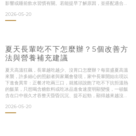
影響或睡前飲水習慣有關。若能提早了解原因，並搭配適合的
照護用品，就能減少照顧負擔，也讓長輩睡得更安心。為什麼
2026-05-20
長輩容易半夜漏尿？常見原因說明膀胱功能退化年齡增加後，
膀胱儲尿與控制能力可能下降夜間頻尿晚上起床上廁所次數增
加，來不及反應就可能漏尿行動速度變慢長輩起身、走路較
慢，半夜趕不及到廁
夏天長輩吃不下怎麼辦？5個改善方
法與營養補充建議
夏天高溫狂飆，長輩越吃越少、沒胃口怎麼辦？每當盛夏高溫
來襲，許多細心的照顧者與家屬會發現，家中長輩開始出現以
下進食異常：正餐才吃兩三口，就搖頭說飽了吃不下抗拒溫熱
的飯菜，只想喝含糖飲料或吃冰品進食速度明顯變慢，一頓飯
含在口中很久才吞整天昏昏沉沉、提不起勁，顯得越來越沒精
神對原本喜愛的食物失去興趣，整天都抱怨沒胃口其實，炎熱
2026-05-20
的天氣本就容易抑制大腦的食慾中樞。加上長輩隨著年齡增
長，基礎代謝變慢、消化液分泌減少（胃腸蠕動慢）、牙口功
能退化，更容易陷入「苦夏吃不下」的惡性循環。照顧者千萬
不可掉以輕心！長