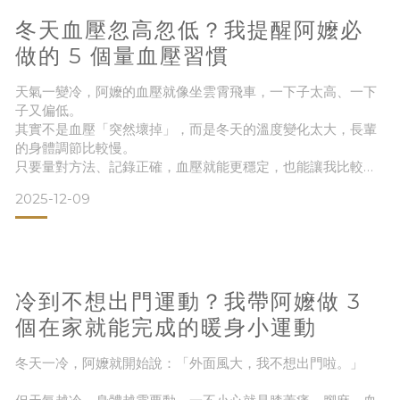
養，研究指出
冬天血壓忽高忽低？我提醒阿嬤必
做的 5 個量血壓習慣
天氣一變冷，阿嬤的血壓就像坐雲霄飛車，一下子太高、一下
子又偏低。
其實不是血壓「突然壞掉」，而是冬天的溫度變化太大，長輩
的身體調節比較慢。
只要量對方法、記錄正確，血壓就能更穩定，也能讓我比較安
心。
2025-12-09
記得以前冬天只要特別冷，阿嬤起床後臉色都白白的，我摸她
的手都是冰的。
一量血壓，不是飆太高，就是忽然偏低，她自己也會害怕。
後來我陪她重新調整「量血壓的方法」，照著做幾週後，血壓
真的穩定很多。
冷到不想出門運動？我帶阿嬤做 3
今天把我幫阿嬤整理的 5 個冬天必做的量血壓習慣 分享給你，
希望也能幫助家裡的長輩。圖｜冬天血壓不穩？量
個在家就能完成的暖身小運動
冬天一冷，阿嬤就開始說：「外面風大，我不想出門啦。」