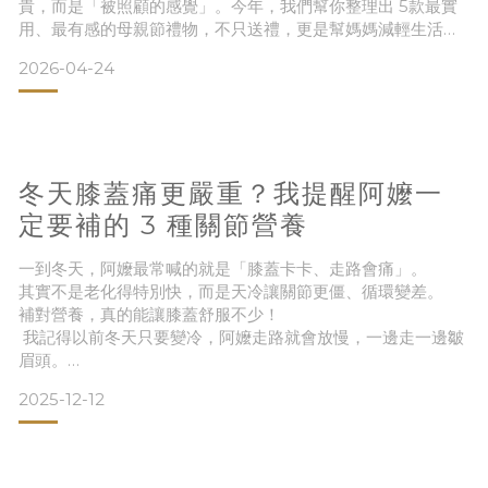
貴，而是「被照顧的感覺」。今年，我們幫你整理出 5款最實
用、最有感的母親節禮物，不只送禮，更是幫媽媽減輕生活負
擔。母親節禮物怎麼挑？3大原則一次看選擇原則說明實用性每
2026-04-24
天都能用到舒適感讓身體更放鬆安全性減少跌倒與意外母親節
推薦禮物 TOP51. 放鬆神器｜熱敷按摩眼罩3D氣壓按摩40度
恆溫熱敷15分鐘自動關機👉 母親節限定價999元 點我查看
冬天膝蓋痛更嚴重？我提醒阿嬤一
定要補的 3 種關節營養
一到冬天，阿嬤最常喊的就是「膝蓋卡卡、走路會痛」。
其實不是老化得特別快，而是天冷讓關節更僵、循環變差。
補對營養，真的能讓膝蓋舒服不少！
我記得以前冬天只要變冷，阿嬤走路就會放慢，一邊走一邊皺
眉頭。
後來我開始幫她補充「膝蓋需要的三大營養」，搭配熱敷與簡
2025-12-12
單運動， 幾週後她真的說：「最近比較不會痛了耶。」
今天把最有效的 3 個關節關鍵營養整理給你，家裡有長輩一定
要看！圖｜補好三大營養，冬天走路不再卡卡① UC-II 與膠原
蛋白｜關節滑順的基礎建材UC-II 是現在非常熱門的關節營