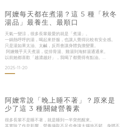
今天就用我的經驗，整理出 5 個幫長輩提升免疫力的小方法，
分享給你。圖｜顧好免疫力，冬天也能少感冒、多笑一點
阿嬤每天都在煮湯？這 5 種「秋冬
① 睡眠要穩定
湯品」最養生、最順口
天氣一變涼，很多長輩最愛的就是「煮湯」。
一鍋熱呼呼的湯，喝起來舒服，也讓人覺得比較有安全感。
只是湯如果太油、太鹹，反而會讓身體負擔變重。
阿嬤幾乎天天煮湯，從排骨湯、雞湯到海鮮湯通通來。
以前她都喜歡「越濃越好」，我喝了都覺得有點油。
後來我慢慢幫她改成「清爽養生版」，加菇類、根莖類、豆
2025-11-20
類，配飯配粥都很剛好。
今天就整理我最推薦的 5 種秋冬湯品，讓阿嬤喝得順口、身體
也更輕鬆。圖｜一鍋熱熱的養生湯，是長輩秋冬最好的安慰①
菇菇蔬菜湯｜清爽低負擔、幫助代謝菇類富含膳食纖維與鉀，
搭配高麗菜、紅
阿嬤常說「晚上睡不著」？原來是
少了這 3 種關鍵營養素
很多長輩不是睡不著，就是睡到一半突然醒來。
其實除了作息影響，營養攝取不足也會讓大腦放不鬆、身體不