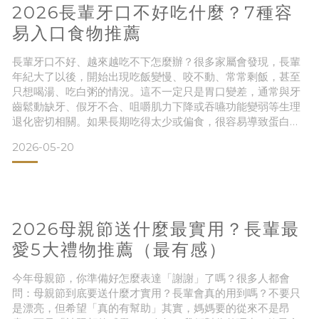
2026長輩牙口不好吃什麼？7種容
易入口食物推薦
長輩牙口不好、越來越吃不下怎麼辦？很多家屬會發現，長輩
年紀大了以後，開始出現吃飯變慢、咬不動、常常剩飯，甚至
只想喝湯、吃白粥的情況。這不一定只是胃口變差，通常與牙
齒鬆動缺牙、假牙不合、咀嚼肌力下降或吞嚥功能變弱等生理
退化密切相關。如果長期吃得太少或偏食，很容易導致蛋白質
攝取不足、肌肉量流失（肌少症），進而嚴重影響體力與日常
2026-05-20
活動力。這篇幫你整理符合衛福部「質地調整飲食」概念的 7
種適合牙口不好長輩的容易入口食物與備餐技巧，讓長輩吃得
輕鬆有尊嚴，也讓家屬備餐更省心。長輩牙口不好常見原因缺
牙與假牙不合
2026母親節送什麼最實用？長輩最
愛5大禮物推薦（最有感）
今年母親節，你準備好怎麼表達「謝謝」了嗎？很多人都會
問：母親節到底要送什麼才實用？長輩會真的用到嗎？不要只
是漂亮，但希望「真的有幫助」其實，媽媽要的從來不是昂