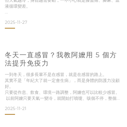
但天氣越冷，身體越需要動，一不小心就是膝蓋痛、腳麻、血
液循環變差。
後來我乾脆陪阿嬤一起在家做「暖身小運動」，不出門也能讓
2025-11-27
身體活動起來。
以前冬天，阿嬤常常一整天待在沙發上，越坐越冷、越冷越不
想動。
冬天一直感冒？我教阿嬤用 5 個方
我慢慢發現：只要把運動變得簡單、溫暖、又能坐著完成，阿
嬤反而更願意開始動一動。
法提升免疫力
這篇分享我陪阿嬤在家做的 3 個暖身小運動＋實用小幫手，讓
一到冬天，很多長輩不是在感冒，就是在感冒的路上。
長輩冬天也能輕鬆動、動得安全。圖｜在家也能輕輕鬆鬆做暖
其實不是「年紀大了就一定會生病」，而是身體的防護力沒顧
身運動
好。
只要從作息、飲食、環境一路調整，阿嬤也可以比較少感冒。
① 坐著抬腿 × 電動健步機：
以前阿嬤只要天氣一變冷，就開始打噴嚏、咳個不停，整個冬
天都在看醫生。
2025-11-21
後來我不只幫她多穿一件外套，更從「睡眠、營養、腸胃、環
境、活動量」這幾個方向慢慢調整。
過了幾個冬天，我發現阿嬤感冒的次數真的變少了。