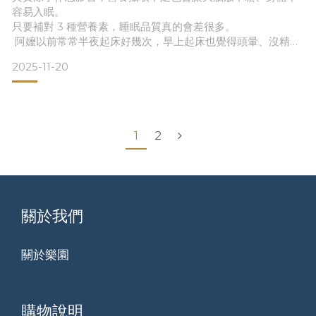
容易入眠。
只要補對 3 種營養素，睡眠品質真的會差很多。
阿嬤以前常常半夜起床好幾次，早上起床也覺得頭暈、沒精
神。
2025-11-20
後來我開始幫她調整飲食，補充會「幫助入睡」的營養素，睡
眠品質真的改善好多。
今天就整理這 3 個銀髮族最常缺的「睡眠營養素」，分享給你
一起照顧爸媽。圖｜補對營養素，長輩才能睡得安穩
① 鎂｜放鬆肌肉、穩定神經鎂是「身體放鬆」的重要營養
1
2
素，能安定神經、放鬆肌肉。
長輩若晚上容易緊張
關於我們
關於樂園
購物說明