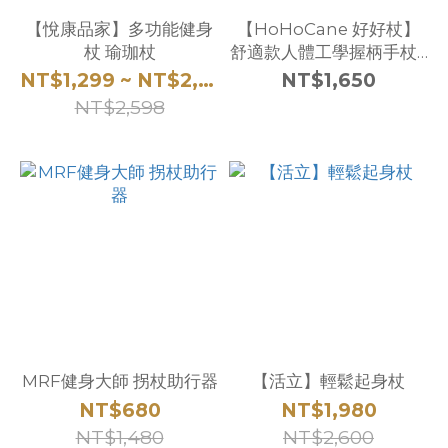
【悅康品家】多功能健身
【HoHoCane 好好杖】
杖 瑜珈杖
舒適款人體工學握柄手杖 /
四爪專利站立拐杖
NT$1,299 ~ NT$2,468
NT$1,650
【1021.221】
NT$2,598
MRF健身大師 拐杖助行器
【活立】輕鬆起身杖
NT$680
NT$1,980
NT$1,480
NT$2,600