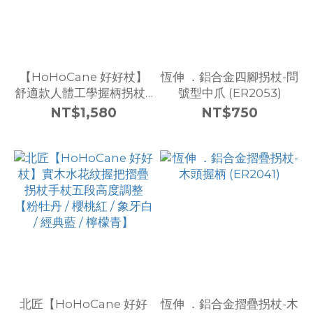
【HoHoCane 好好杖】
恆伸 ．鋁合金四腳拐杖-問
舒適款人體工學握柄拐杖 /
號型中爪 (ER2053)
五爪避震器腳墊
NT$1,580
NT$750
【1021.201】
北匠【HoHoCane 好好
恆伸 ．鋁合金摺疊拐杖-木