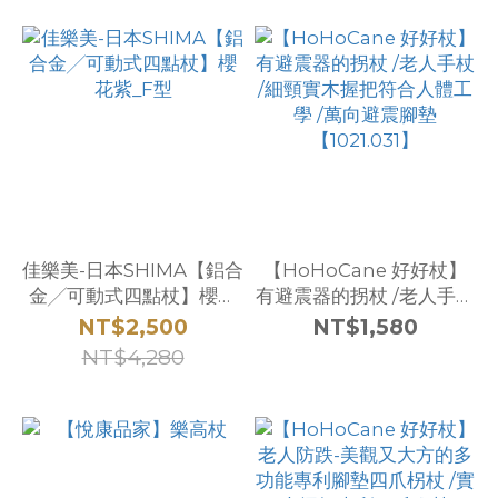
佳樂美-日本SHIMA【鋁合
【HoHoCane 好好杖】
金╱可動式四點杖】櫻花
有避震器的拐杖 /老人手杖
紫_F型
/細頸實木握把符合人體工
NT$2,500
NT$1,580
學 /萬向避震腳墊
NT$4,280
【1021.031】