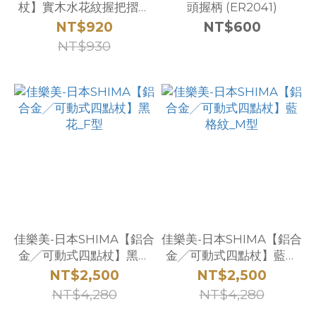
杖】實木水花紋握把摺疊
頭握柄 (ER2041)
拐杖手杖五段高度調整
NT$920
NT$600
【粉牡丹 / 櫻桃紅 / 象牙白
NT$930
/ 經典藍 / 檸檬青】
佳樂美-日本SHIMA【鋁合
佳樂美-日本SHIMA【鋁合
金╱可動式四點杖】黑花
金╱可動式四點杖】藍格
_F型
紋_M型
NT$2,500
NT$2,500
NT$4,280
NT$4,280