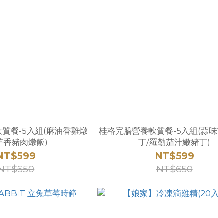
質餐-5入組(麻油香雞燉
桂格完膳營養軟質餐-5入組(蒜
芋香豬肉燉飯)
丁/羅勒茄汁嫩豬丁)
NT$599
NT$599
NT$650
NT$650