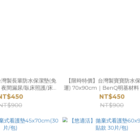
灣製長輩防水保潔墊(免
【限時特價】台灣製寶寶防水保
m｜夜間漏尿/臥床照護/床墊
運) 70x90cm｜BenQ明基材
BenQ明基材料
乾・尿布墊/床墊保護墊
NT$450
NT$450
NT$900
NT$900