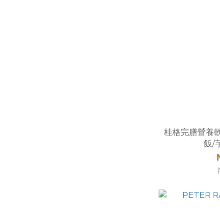
桂格完膳營養軟
飯/