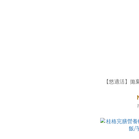
【悠適活】拋棄式