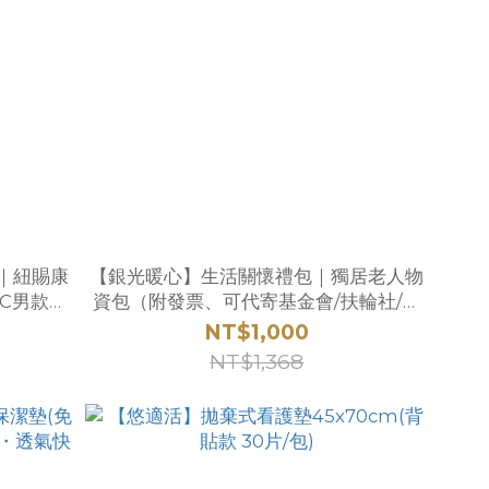
｜紐賜康
【銀光暖心】生活關懷禮包｜獨居老人物
TC男款止
資包（附發票、可代寄基金會/扶輪社/獅
子會）
NT$1,000
NT$1,368