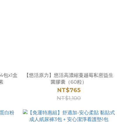
4包x1盒
【悠活原力】悠活高濃縮蔓越莓私密益生
素
菌膠囊（60粒）
NT$765
NT$1,100