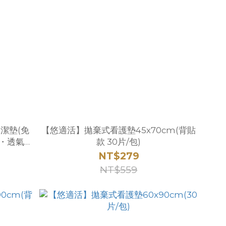
潔墊(免
【悠適活】拋棄式看護墊45x70cm(背貼
料・透氣快
款 30片/包)
NT$279
NT$559