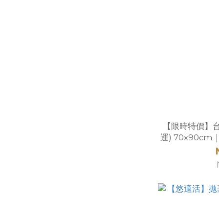
【限時特價】台
運) 70x90c
保護・