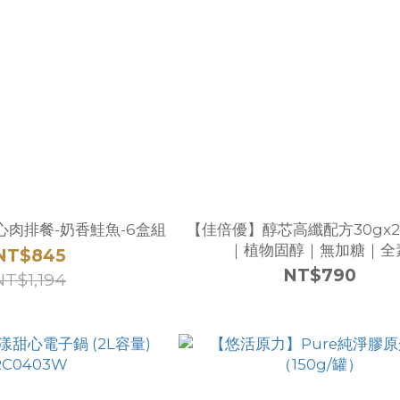
心肉排餐-奶香鮭魚-6盒組
【佳倍優】醇芯高纖配方30gx2
｜植物固醇｜無加糖｜全
NT$845
NT$790
NT$1,194