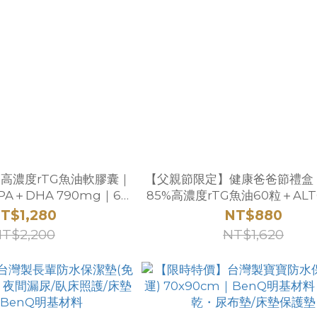
%高濃度rTG魚油軟膠囊｜
【父親節限定】健康爸爸節禮盒
A＋DHA 790mg｜60
85%高濃度rTG魚油60粒＋AL
粒
滑機能襪4雙
T$1,280
NT$880
T$2,200
NT$1,620