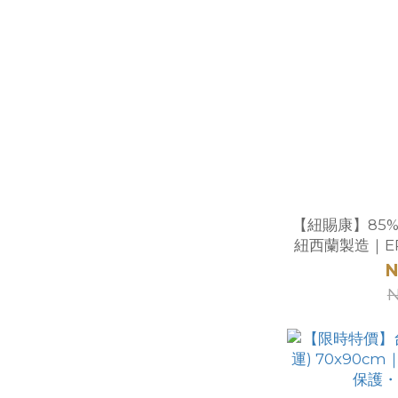
【紐賜康】85
紐西蘭製造｜EP
N
N