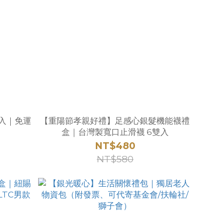
雙入｜免運
【重陽節孝親好禮】足感心銀髮機能襪禮
盒｜台灣製寬口止滑襪 6雙入
NT$480
NT$580