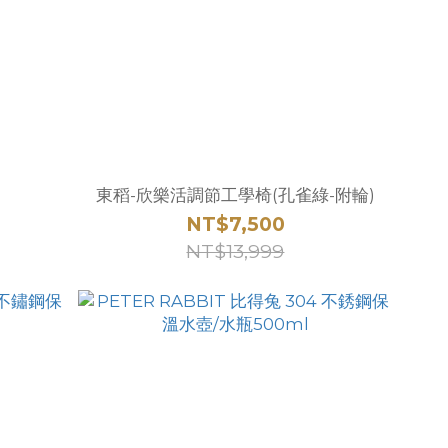
東稻-欣樂活調節工學椅(孔雀綠-附輪)
NT$7,500
NT$13,999