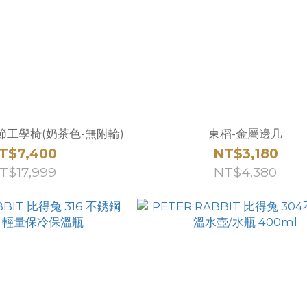
節工學椅(奶茶色-無附輪)
東稻-金屬邊几
T$7,400
NT$3,180
T$17,999
NT$4,380