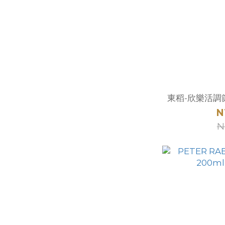
東稻-欣樂活調
N
N