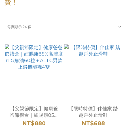
費！
每頁顯示 24 個
【父親節限定】健康爸
【限時特價】伴佳家 踏
爸節禮盒｜紐賜康85%
趣戶外止滑鞋
高濃度rTG魚油60粒＋
NT$880
NT$688