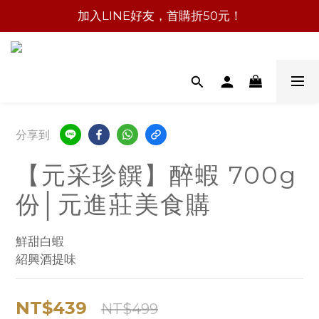
加入LINE好友，首購折50元！
分享到
【元采珍饌】醉蝦 700g
份│元進莊美食購
鮮甜白蝦
紹興酒提味
NT$439
NT$499