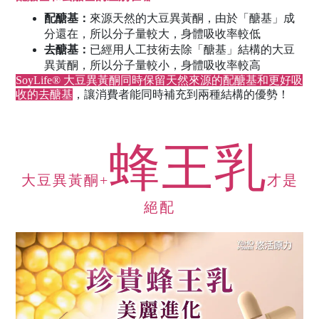
配醣基：
來源天然的大豆異黃酮，由於「醣基」成
分還在，所以分子量較大，身體吸收率較低
去醣基：
已經用人工技術去除「醣基」結構的大豆
異黃酮，所以分子量較小，身體吸收率較高
SoyLife® 大豆異黃酮同時保留天然來源的配醣基和更好吸
收的去醣基
，讓消費者能同時補充到兩種結構的優勢！
蜂王乳
大豆異黃酮+
才是
絕配