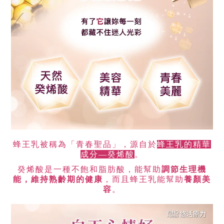
蜂王乳被稱為「青春聖品」，源自於
蜂王乳的精華
成分—癸烯酸
。
癸烯酸是一種不飽和脂肪酸，能幫助
調節生理機
能，維持熟齡期的健康
，而且蜂王乳能幫助
養顏美
容
。