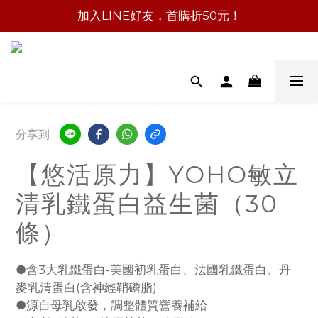
加入LINE好友，首購折50元！
分享到
【悠活原力】YOHO敏立
清乳鐵蛋白益生菌（30
條）
●含3大乳鐵蛋白-美國初乳蛋白、法國乳鐵蛋白、丹
麥乳清蛋白(含神經鞘磷脂)
●源自母乳啟發，調整體質營養補給