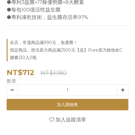
●專利3益菌+17株優勢菌+8大酵素
●每包100億活性益生菌
●專利凍乾技術，益生菌存活率97%
全店，常溫商品滿990元，免運費！
指定商品，悠活原力商品滿2500元【送】Pure原力維他命C
膠囊(30入)1瓶
NT$712
NT$1,180
數量
加入購物車
加入追蹤清單