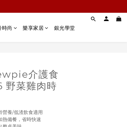
齡時尚
樂享家居
銀光學堂
ewpie介護食
6 野菜雞肉時
齡營養/低渣飲食適用
加熱備餐，省時快速
出整桌美味