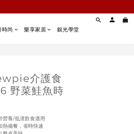
齡時尚
樂享家居
銀光學堂
ewpie介護食
16 野菜鮭魚時
齡營養/低渣飲食適用
加熱備餐，省時快速
出整桌美味