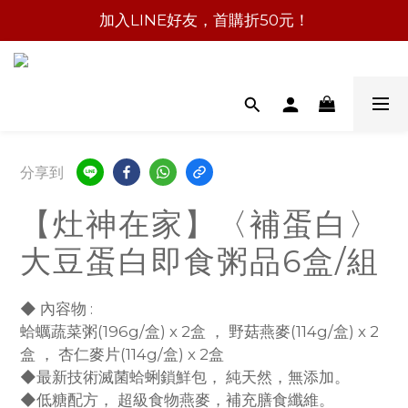
加入LINE好友，首購折50元！
分享到
【灶神在家】〈補蛋白〉
大豆蛋白即食粥品6盒/組
◆ 內容物 :
蛤蠣蔬菜粥(196g/盒) x 2盒 ， 野菇燕麥(114g/盒) x 2
盒 ， 杏仁麥片(114g/盒) x 2盒
◆最新技術滅菌蛤蜊鎖鮮包， 純天然，無添加。
◆低糖配方， 超級食物燕麥，補充膳食纖維。