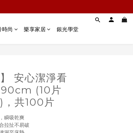
齡時尚
樂享家居
銀光學堂
】 安心潔淨看
90cm (10片
箱)，共100片
體，瞬吸乾爽
貼合拉扯不易破
緣滲漏至床墊