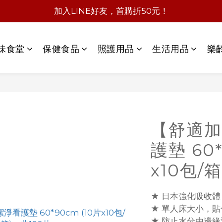
加入LINE好友，首購折50元！
味食堂
保健食品
照護用品
生活用品
樂
【舒適加
護墊 60*
x10包/
★ 日本強化吸收
★ 單人床大小，
★ 防止水分由邊