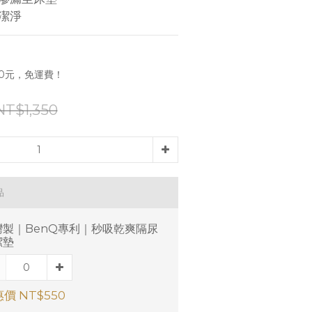
潔淨
0元，免運費！
NT$1,350
品
灣製｜BenQ專利｜秒吸乾爽隔尿
潔墊
價 NT$550