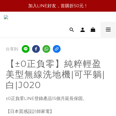
加入LINE好友，首購折50元！
分享到
【±0正負零】純粹輕盈
美型無線洗地機|可平躺|
白|J020
±0正負零LINE登錄產品15個月延長保固。
【日本質感設計師家電】