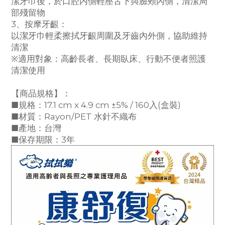
潔牙巾後，於口腔内側輕壓舌下與臉頰內側，清潔局
部殘留物
3、按摩牙齦：
以潔牙巾輕柔擦拭牙齦周圍及牙齒內外側，協助維持
清潔
※適用對象：高齡長者、長期臥床、行動不便者照護
清潔使用
【商品規格】：
■規格：17.1 cm x 4.9 cm ±5% / 160入(盒裝)
■材質：Rayon/PET 水針不織布
■產地：台灣
■保存期限：3年