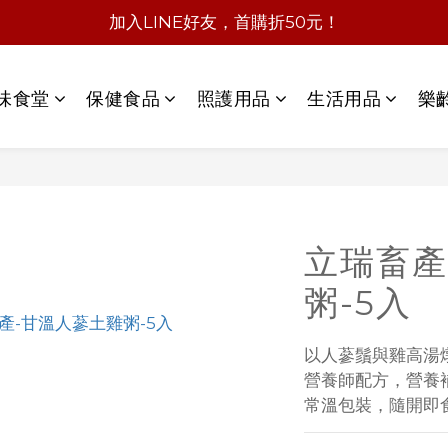
加入LINE好友，首購折50元！
味食堂
保健食品
照護用品
生活用品
樂
立瑞畜產
粥-5入
以人蔘鬚與雞高湯
營養師配方，營養
常溫包裝，隨開即