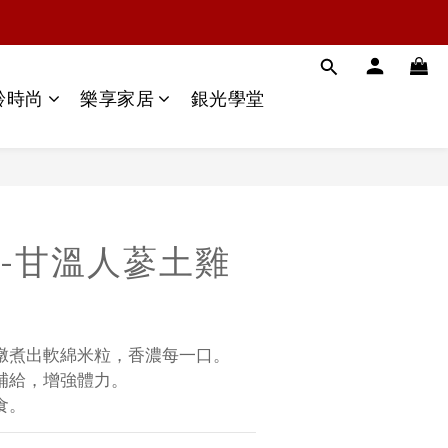
齡時尚
樂享家居
銀光學堂
-甘溫人蔘土雞
燉煮出軟綿米粒，香濃每一口。
補給，增強體力。
食。