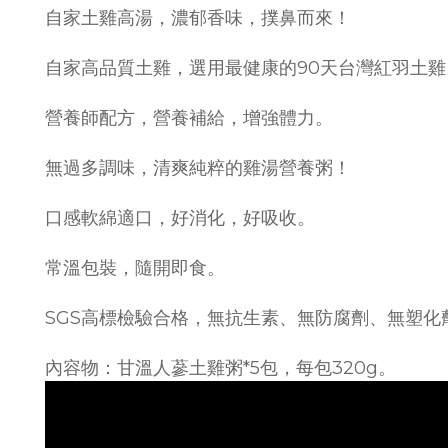
自家土雞高湯，濃郁香味，撲鼻而來！
自家高品質土雞，選用最健康的90天台灣紅羽土雞
營養師配方，營養補給，增強體力。
無過多調味，清爽純粹的雞湯營養粥！
口感軟綿適口，好消化，好吸收。
常溫包裝，隨開即食。
SGS高標檢驗合格，無抗生素、無防腐劑、無塑化
內容物：甘溫人蔘土雞粥*5包，每包320g。