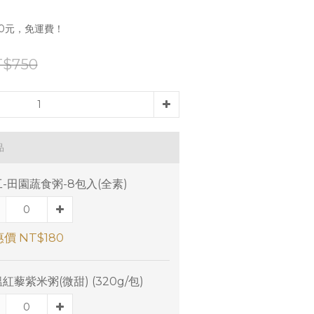
0元，免運費！
T$750
品
-田園蔬食粥-8包入(全素)
價 NT$180
紅藜紫米粥(微甜) (320g/包)