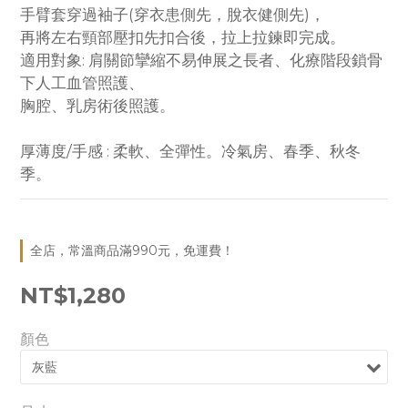
手臂套穿過袖子(穿衣患側先，脫衣健側先)，
再將左右頸部壓扣先扣合後，拉上拉鍊即完成。
適用對象: 肩關節攣縮不易伸展之長者、化療階段鎖骨
下人工血管照護、
胸腔、乳房術後照護。
厚薄度/手感 : 柔軟、全彈性。冷氣房、春季、秋冬
季。
全店，常溫商品滿990元，免運費！
NT$1,280
顏色