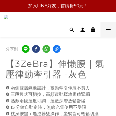
加入LINE好友，首購折50元！
分享到
【3ZeBra】伸懶腰｜氣
壓律動牽引器 -灰色
❶ 兩側雙層氣囊設計，被動牽引伸展不費力
❷ 三段模式可切換，高頻震動釋放累積緊繃
❸ 熱敷兩段溫度可調，溫敷深層放鬆舒緩
❹ 15 分鐘自動定時，無線充電使用不受限
❺ 枕身按鍵＋遙控器雙操作，坐躺皆可輕鬆切換