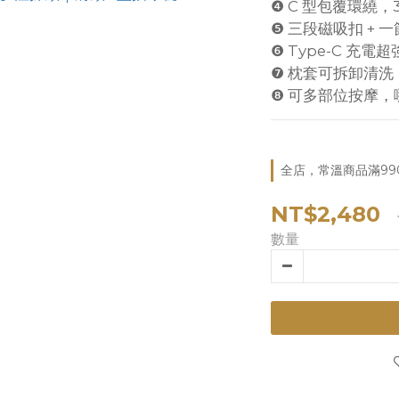
❹ C 型包覆環繞，
❺ 三段磁吸扣 +
❻ Type-C 充
❼ 枕套可拆卸清
❽ 可多部位按摩
全店，常溫商品滿99
NT$2,480
數量