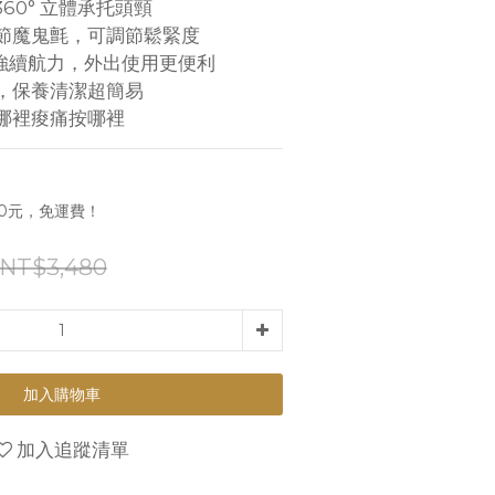
360° 立體承托頭頸
 一節魔鬼氈，可調節鬆緊度
電超強續航力，外出使用更便利
洗，保養清潔超簡易
，哪裡痠痛按哪裡
0元，免運費！
NT$3,480
加入購物車
加入追蹤清單