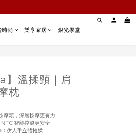
齡時尚
樂享家居
銀光學堂
Bra】溫揉頸｜肩
摩枕
 型按摩頭，深層按摩更有力
敷，NTC 智能控溫更安全
3D 仿人手立體推揉