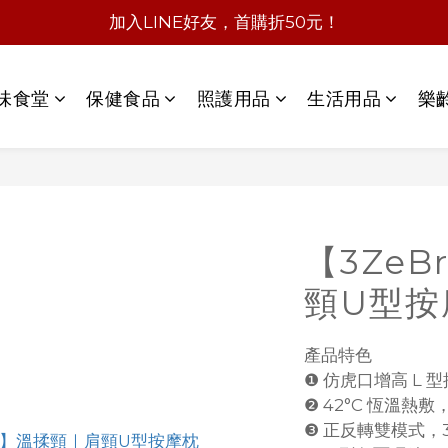
加入LINE好友，首購折50元！
味食堂
保健食品
照護用品
生活用品
樂
【3Ze
頸U型按
產品特色
❶ 仿虎口增高 L
❷ 42°C 恆溫熱
❸ 正反轉雙模式，