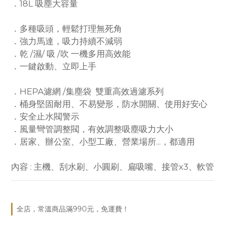
．18L 吸塵大容量
．多種吸頭，輕鬆打理無死角
．強力馬達，吸力持續不減弱
．乾 /濕/ 吸 /吹 一機多用高效能
．一鍵啟動、立即上手
．HEPA濾網 /集塵袋  雙重高效過濾系列
．桶身堅固耐用、不易變形，防水開關、使用好安心
．安全止水閥警示
．風量彎管調整閥，有效調整吸塵吸力大小
．居家、辦公室、小型工廠、營業場所...，都適用
內容 : 主機、刮水刷、小圓刷、扁吸嘴、接管x3、軟管
全店，常溫商品滿990元，免運費！