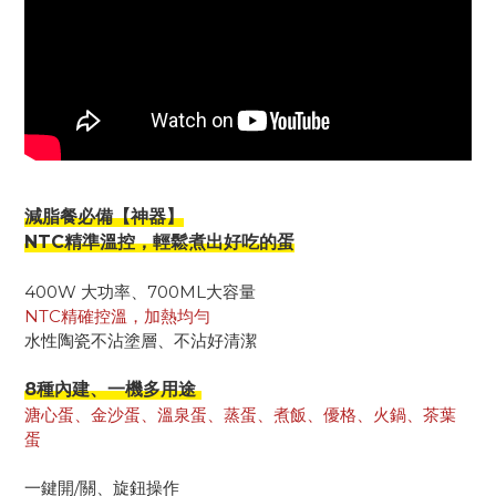
減脂餐必備【神器】
NTC精準溫控，輕鬆煮出好吃的蛋
400W 大功率、700ML大容量
NTC精確控溫，加熱均勻
水性陶瓷不沾塗層、不沾好清潔
8種內建、一機多用途
溏心蛋、金沙蛋、溫泉蛋、蒸蛋、煮飯、優格、火鍋、茶葉
蛋
一鍵開/關、旋鈕操作