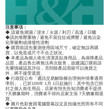
注意事項：
請避免潮濕 / 浸水 / 火源 / 利刃 / 高溫 / 日曬
◆
請勿堆壓重物 / 避免不當拉扯或擠壓 / 避免沾染
◆
化學藥劑或揮發性溶劑
◆ 購買前請先量測使用區域尺寸，確定無誤再購
買，以免造成尺寸不合之狀況。
◆ 本產品為個人衛生清潔及貼身用品，為保障產品
品質，產品售出將無法再次販售，故建議訂購前請
先審慎確認及評估，否則除產品瑕疵可以換貨之
外，將不接受退貨。
◆ 行政院公布「通訊交易解除權合理例外情事適用
準則」，已於105年 1月 1日起施行：其中包含已拆
封之個人衛生用品，店家有預先告知消費者不提供
7天猶豫期時，消費者不得向店家主張 7天猶豫期退
貨。
◆ 圖片色彩會因電腦螢幕設定及拍攝光照而有不同
以實際顏色為準。