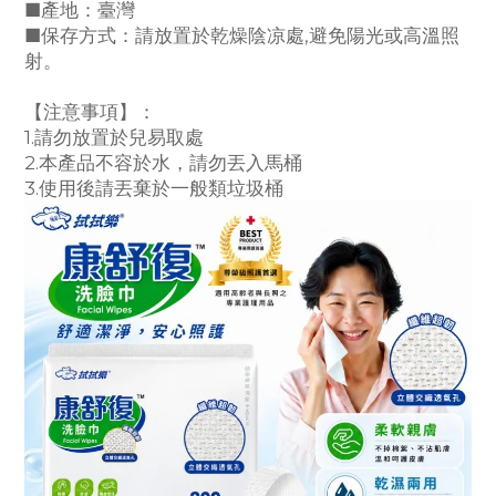
■產地：臺灣
■保存方式：請放置於乾燥陰凉處,避免陽光或高溫照
射。
【注意事項】：
1.請勿放置於兒易取處
2.本產品不容於水，請勿丟入馬桶
3.使用後請丟棄於一般類垃圾桶