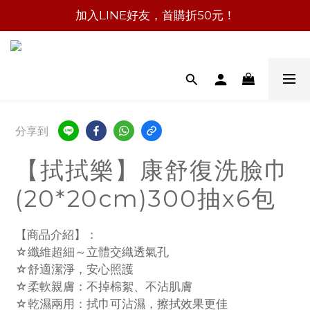
加入LINE好友，首購折50元！
分享到
【拭拭樂】康舒復洗臉巾
(20*20cm)300抽x6包
【商品介紹】：
☆纖維超細～立體交織透氣孔
☆舒適潔淨，安心照護
☆柔軟親膚：不掉棉絮、不沾肌膚
☆乾濕兩用：拭巾可沾濕，擦拭效果更佳