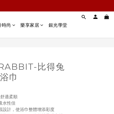
齡時尚
樂享家居
銀光學堂
 RABBIT-比得兔
浴巾
，舒適柔順
吸水性佳
緞設計，使浴巾整體增添彩度