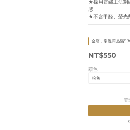
★採用電繡工法刺
感
★不含甲醛、螢光
全店，常溫商品滿99
NT$550
顏色
若