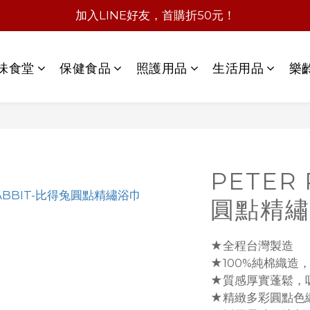
加入LINE好友，首購折50元！
味食堂
保健食品
照護用品
生活用品
樂
PETER
圓點精繡
★全程台灣製造
★100%純棉織造
★質感厚實蓬鬆，
★精緻多彩圓點色