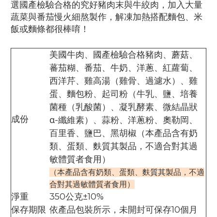
選國產檢驗合格的究好豬肉末與牛絞肉，加入大量
蔬菜與番茄慢火細熬製作，解凍加熱搭配麵包、米
飯或麵條都很棒唷！
美國牛肉、國產檢驗合格豬肉、蘑菇、
蕃茄糊、番茄、牛奶、洋蔥、紅蘿蔔、
西洋芹、雞高湯（雞骨、過濾水）、雞
蛋、麵包粉、起司粉（牛乳、鹽、培養
菌種（乳酸菌）、凝乳酵素、微結晶狀
成份
α-纖維素）、蒜粉、洋蔥粉、奧勒岡、
百里香、鹽巴、黑胡椒（本產品含有奶
類、蛋類、麩質其製品，不適合對其過
敏體質者食用）
（
本產品含有奶類、蛋
類、麩質其製品，不適
合對其過敏體質者食用
）
淨重
350
公克
±10%
保存期限
依產品包裝所示，未開封可保存
10
個月