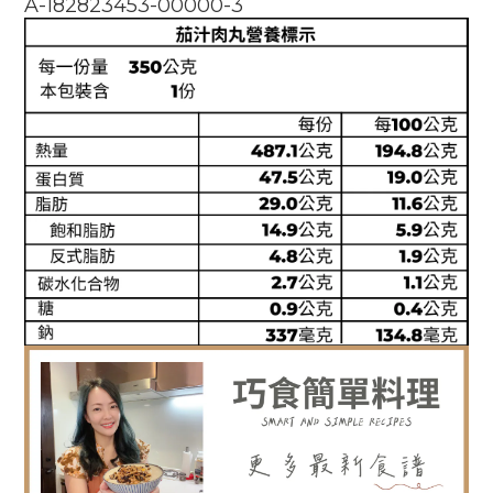
A-182823453-00000-3