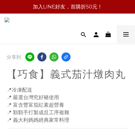
加入LINE好友，首購折50元！
分享到
【巧食】義式茄汁燉肉丸
📍冷凍配送
📍 嚴選台灣究好豬使用
📍 富含豐富茄紅素超營養
📍 顆顆手打製成且工序複雜
📍 義大利媽媽經典家常料理