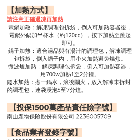
【加熱方式】
請注意正確退凍再加熱
電鍋加熱
：解凍調理包拆袋，倒入可加熱容器後，
電鍋外鍋加半杯水（約
120cc
），按下加熱至跳起
即可。
鍋子加熱：
適合湯品與有湯汁的調理包，解凍調理
包拆袋，倒入鍋子內，用小火加熱避免燒焦。
微波爐加熱：
解凍調理包拆袋，倒入可加熱容器，
用
700w
加熱
1
至
2
分鐘。
：
隔水加熱
煮一鍋水，滾後關火，放入解凍未拆封
的調理包，連袋浸泡
5
至
7
分鐘。
【
投保1500萬產品責任險字號】
南山產物保險股份有限公司
2236005709
【食品業者登錄字號】