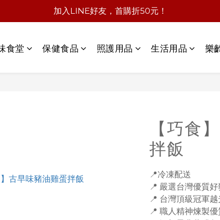
加入LINE好友，首購折50元！
味食堂
保健食品
照護用品
生活用品
樂
【巧食】
拌飯
📍冷凍配送
📍 嚴選台灣優質
📍 台灣頂級冠軍
📍 職人精神煉製