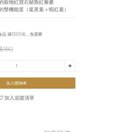
留的穀物紅寶石秘魯紅藜麥
素的雙機能蛋（葉黃素＋蝦紅素）
品 滿1200元，免運費
$180
加入購物車
加入追蹤清單