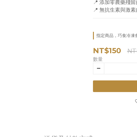
📍 添加零農藥殘
📍 無抗生素與激
指定商品，巧食冷凍食
NT$150
NT
數量