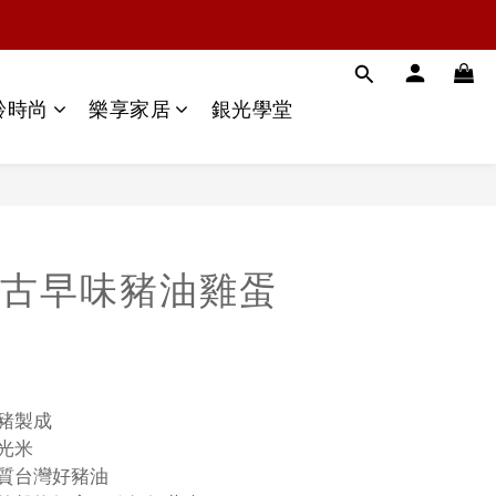
齡時尚
樂享家居
銀光學堂
古早味豬油雞蛋
好豬製成
越光米
優質台灣好豬油