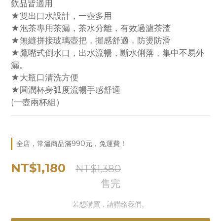
飲品皆適用
★雙出口水設計，一壺多用
★泡茶專用茶漏，茶水分離，有效過濾茶渣
★無縫拼接玻璃壺把，握感舒適，防燙防滑
★鷹嘴式倒水口，出水流暢，斷水俐落，集中不易外
漏。
★大瓶口清洗方便
★圓潤杯身弧度流暢手感舒適
(一壺兩杯組）
全店，常溫商品滿990元，免運費！
NT$1,180
NT$1,380
售完
若想購買，請聯絡我們。