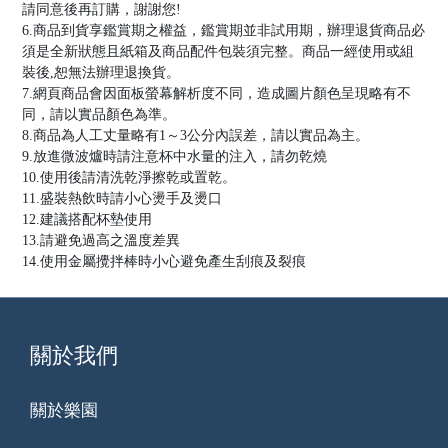
請同意後再訂購，謝謝您!
6.商品到貨享鑑賞期之權益，鑑賞期並非試用期，辦理退貨商品必
須是全新狀態且紙箱及商品配件包裝須完整。商品一經使用或組
裝後,恕無法辦理退換貨。
7.網頁商品會因面板螢幕解析度不同，造成圖片顏色呈現略有不
同，請以實品顏色為準。
8.商品為人工丈量略有1～3公分內誤差，請以實品為主。
9.放進微波爐時請注意杯中水量的注入，請勿乾燒
10.使用後請清洗乾淨擦乾或置乾。
11.盛裝熱飲時請小心燙手及燙口
12.建議搭配杯墊使用
13.請避免過高之溫度差異
14.使用金屬攪拌棒時小心避免產生刮痕及裂痕
關於我們
關於樂園