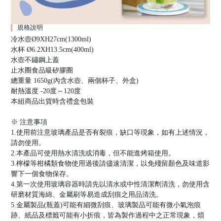
規格說明
冷水壺Ø9XH27cm(1300ml)
水杯 Ø6.2XH13.5cm(400ml)
水壺不鏽鋼上蓋
止水圈食品級矽膠圈
總重量 1650g(內含水壺、兩個杯子、外盒)
耐熱溫度 -20度～120度
本組商品出貨時含禮盒包裝
※ 注意事項
1.使用前注意玻璃產品是否有裂痕，缺口等現象，如有上述情況，
請勿使用。
2.本產品可使用熱水清洗或消毒，但不能進烤箱使用。
3.檸檬等柑橘類食物使用過後請儘速清潔，以免殘留顏色及味道影
響下一個食物保存。
4.第一次使用玻璃容器時請先以清水或中性清潔劑清洗，勿使用含
研磨材質海綿、金屬刷等易造成刮痕之用品清洗。
5.金屬製品(瓶蓋)可能有細微刮痕、玻璃製品可能有微小氣泡痕
跡、紙品及標籤可能有小折痕，皆為製作過程中之正常現象，煩