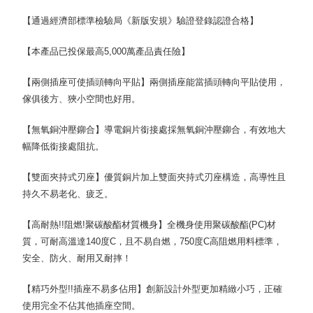
【通過經濟部標準檢驗局《新版安規》驗證登錄認證合格】
【本產品已投保最高5,000萬產品責任險】
【兩側插座可使插頭轉向平貼】兩側插座能當插頭轉向平貼使用，
傢俱後方、狹小空間也好用。
【無氧銅沖壓鉚合】導電銅片銜接處採無氧銅沖壓鉚合，有效地大
幅降低銜接處阻抗。
【雙面夾持式刃座】優質銅片加上雙面夾持式刃座構造，高導性且
持久不易老化、疲乏。
【高耐熱!!阻燃!聚碳酸酯材質機身】全機身使用聚碳酸酯(PC)材
質，可耐高溫達140度C，且不易自燃，750度C高阻燃用料標準，
安全、防火、耐用又耐摔！
【精巧外型!!插座不易多佔用】創新設計外型更加精緻小巧，正確
使用完全不佔其他插座空間。