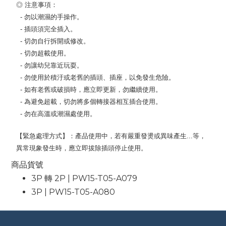
◎ 注意事項：
- 勿以潮濕的手操作。
- 插頭須完全插入。
- 切勿自行拆開或修改。
- 切勿超載使用。
- 勿讓幼兒靠近玩耍。
- 勿使用於積汙或老舊的插頭、插座，以免發生危險。
- 如有老舊或破損時，應立即更新，勿繼續使用。
- 為避免超載，切勿將多個轉接器相互插合使用。
- 勿在高溫或潮濕處使用。
【緊急處理方式】：產品使用中，若有嚴重發燙或異味產生...等，
異常現象發生時，應立即拔除插頭停止使用。
商品貨號
3P 轉 2P | PW15-T05-A079
3P | PW15-T05-A080