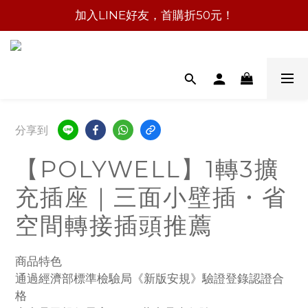
加入LINE好友，首購折50元！
分享到
【POLYWELL】1轉3擴
充插座｜三面小壁插・省
空間轉接插頭推薦
商品特色
通過經濟部標準檢驗局《新版安規》驗證登錄認證合
格