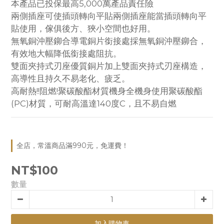
本產品已投保最高5,000萬產品責任險
兩側插座可使插頭轉向平貼兩側插座能當插頭轉向平
貼使用，傢俱後方、狹小空間也好用。
無氧銅沖壓鉚合導電銅片銜接處採無氧銅沖壓鉚合，
有效地大幅降低銜接處阻抗。
雙面夾持式刃座優質銅片加上雙面夾持式刃座構造，
高導性且持久不易老化、疲乏。
高耐熱!!阻燃!聚碳酸酯材質機身全機身使用聚碳酸酯
(PC)材質，可耐高溫達140度C，且不易自燃
全店，常溫商品滿990元，免運費！
NT$100
數量
加入購物車